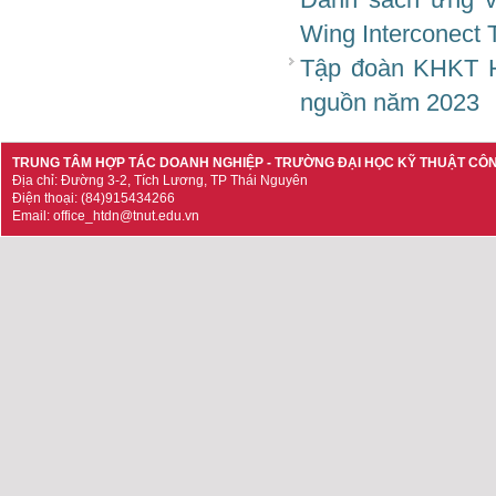
Wing Interconect 
Tập đoàn KHKT H
nguồn năm 2023
TRUNG TÂM HỢP TÁC DOANH NGHIỆP - TRƯỜNG ĐẠI HỌC KỸ THUẬT CÔ
Địa chỉ: Đường 3-2, Tích Lương, TP Thái Nguyên
Điện thoại: (84)915434266
Email: office_htdn@tnut.edu.vn