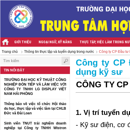
GIỚI THIỆU
NGOẠI NGỮ, KỸ NĂNG
THỰC TẬP, VIỆC LÀM TRONG N
Trang chủ
Thông tin thực tập và tuyển dụng trong nước
Công ty CP Đầu tư 
Công ty CP 
dụng kỹ sư
TIN NỔI BẬT
TRƯỜNG ĐẠI HỌC KỸ THUẬT CÔNG
CÔNG TY CP
NGHIỆP ĐÓN TIẾP VÀ LÀM VIỆC VỚI
CÔNG TY TNHH LG DISPLAY VIỆT
NAM HẢI PHÒNG
Thông báo về việc tổ chức Hội thảo
du học, thực tập và việc làm tại CHLB
1. Vị trí tuyển d
Đức và Đài Loan
- Kỹ sư điện, cơ đ
Sinh viên TNUT trải nghiệm doanh
nghiệp tại Công ty TNHH Wistron