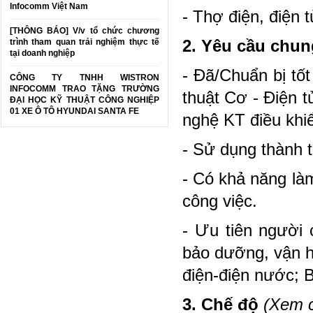
Infocomm Việt Nam
- Thợ điện, điện t
[THÔNG BÁO] V/v tổ chức chương
trình tham quan trải nghiệm thực tế
2. Yêu cầu chun
tại doanh nghiệp
- Đã/Chuẩn bị tố
CÔNG TY TNHH WISTRON
INFOCOMM TRAO TẶNG TRƯỜNG
thuật Cơ - Điện 
ĐẠI HỌC KỸ THUẬT CÔNG NGHIỆP
01 XE Ô TÔ HYUNDAI SANTA FE
nghệ KT điều khiể
- Sử dụng thành 
- Có khả năng làm
công việc.
- Ưu tiên người 
bảo dưỡng, vận h
điện-điện nước; B
3. Chế độ
(Xem c