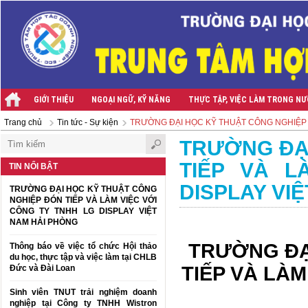
GIỚI THIỆU
NGOẠI NGỮ, KỸ NĂNG
THỰC TẬP, VIỆC LÀM TRONG N
Trang chủ
Tin tức - Sự kiện
TRƯỜNG ĐẠI HỌC KỸ THUẬT CÔNG NGHIỆP Đ
TRƯỜNG ĐẠ
TIẾP VÀ L
TIN NỔI BẬT
DISPLAY VI
TRƯỜNG ĐẠI HỌC KỸ THUẬT CÔNG
NGHIỆP ĐÓN TIẾP VÀ LÀM VIỆC VỚI
CÔNG TY TNHH LG DISPLAY VIỆT
NAM HẢI PHÒNG
TRƯỜNG ĐẠ
Thông báo về việc tổ chức Hội thảo
du học, thực tập và việc làm tại CHLB
TIẾP VÀ LÀM
Đức và Đài Loan
Sinh viên TNUT trải nghiệm doanh
nghiệp tại Công ty TNHH Wistron