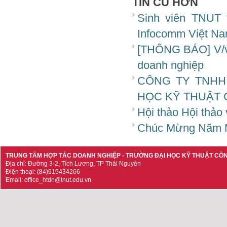
TIN CŨ HƠN
Sinh viên TNUT 
Infocomm Việt N
[THÔNG BÁO] V/v t
doanh nghiệp
CÔNG TY TNHH
HỌC KỸ THUẬT 
Hội thảo Hội thảo
Chúc Mừng Năm 
TRUNG TÂM HỢP TÁC DOANH NGHIỆP - TRƯỜNG ĐẠI HỌC KỸ THUẬT CÔ
Địa chỉ: Đường 3-2, Tích Lương, TP Thái Nguyên
Điện thoại: (84)915434266
Email: office_htdn@tnut.edu.vn