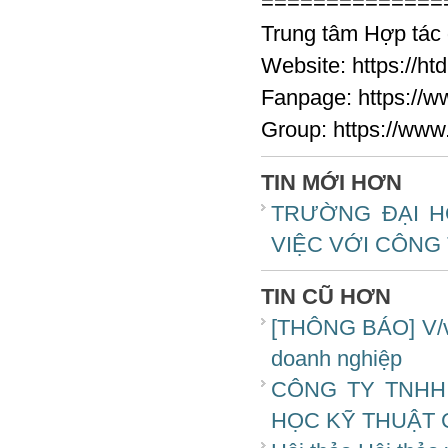
==============
Trung tâm Hợp tác
Website: https://ht
Fanpage: https:/
Group: https://ww
TIN MỚI HƠN
TRƯỜNG ĐẠI H
VIỆC VỚI CÔNG 
TIN CŨ HƠN
[THÔNG BÁO] V/v t
doanh nghiệp
CÔNG TY TNHH
HỌC KỸ THUẬT 