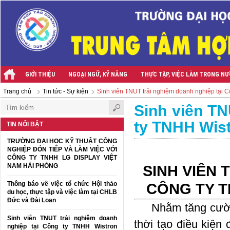
GIỚI THIỆU
NGOẠI NGỮ, KỸ NĂNG
THỰC TẬP, VIỆC LÀM TRONG N
Trang chủ
Tin tức - Sự kiện
Sinh viên TNUT trải nghiệm doanh nghiệp tại 
Sinh viên TN
ty TNHH Wis
TIN NỔI BẬT
TRƯỜNG ĐẠI HỌC KỸ THUẬT CÔNG
NGHIỆP ĐÓN TIẾP VÀ LÀM VIỆC VỚI
CÔNG TY TNHH LG DISPLAY VIỆT
NAM HẢI PHÒNG
SINH VIÊN 
Thông báo về việc tổ chức Hội thảo
CÔNG TY T
du học, thực tập và việc làm tại CHLB
Đức và Đài Loan
Nhằm tăng cường 
Sinh viên TNUT trải nghiệm doanh
thời tạo điều kiện
nghiệp tại Công ty TNHH Wistron