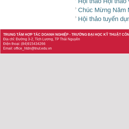
Hội thảo Hội thảo
Chúc Mừng Năm 
Hội thảo tuyển dụ
TRUNG TÂM HỢP TÁC DOANH NGHIỆP - TRƯỜNG ĐẠI HỌC KỸ THUẬT CÔ
Địa chỉ: Đường 3-2, Tích Lương, TP Thái Nguyên
Điện thoại: (84)915434266
Email: office_htdn@tnut.edu.vn