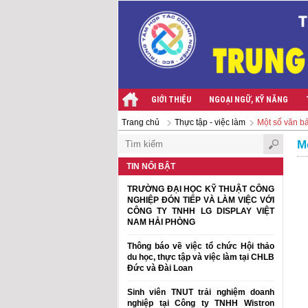
GIỚI THIỆU
NGOẠI NGỮ, KỸ NĂNG
Trang chủ
Thực tập - việc làm
Một số văn b
M
TIN NỔI BẬT
TRƯỜNG ĐẠI HỌC KỸ THUẬT CÔNG
NGHIỆP ĐÓN TIẾP VÀ LÀM VIỆC VỚI
CÔNG TY TNHH LG DISPLAY VIỆT
NAM HẢI PHÒNG
Thông báo về việc tổ chức Hội thảo
du học, thực tập và việc làm tại CHLB
Đức và Đài Loan
Sinh viên TNUT trải nghiệm doanh
nghiệp tại Công ty TNHH Wistron