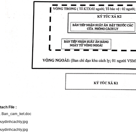
tach File :
. Ban_cam_ket.doc
uydinhcachly.jpg
uydinhcachly.jpg