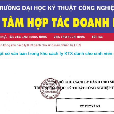
THỰC TẬP, VIỆC LÀM TRONG NƯỚC
VIỆC LÀM NGOÀI NƯỚC
ĐỐI TÁC
ản trong khu cách ly KTX dành cho sinh viên chuẩn bị TTTN
ột số văn bản trong khu cách ly KTX dành cho sinh viên