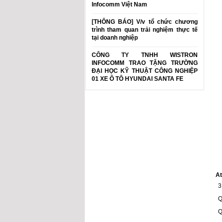
Infocomm Việt Nam
[THÔNG BÁO] V/v tổ chức chương
trình tham quan trải nghiệm thực tế
tại doanh nghiệp
CÔNG TY TNHH WISTRON
INFOCOMM TRAO TẶNG TRƯỜNG
ĐẠI HỌC KỸ THUẬT CÔNG NGHIỆP
01 XE Ô TÔ HYUNDAI SANTA FE
At
3
Q
Q