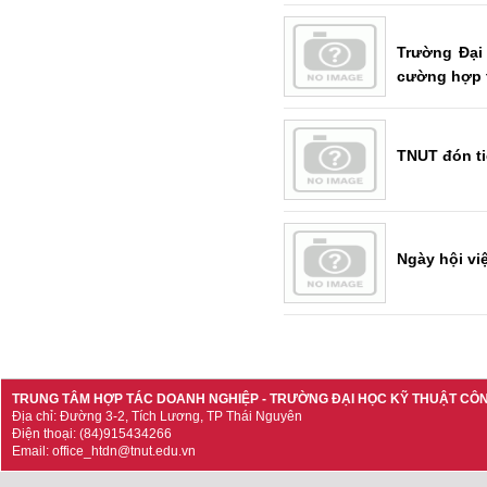
Trường Đại
cường hợp t
TNUT đón ti
Ngày hội vi
TRUNG TÂM HỢP TÁC DOANH NGHIỆP - TRƯỜNG ĐẠI HỌC KỸ THUẬT CÔ
Địa chỉ: Đường 3-2, Tích Lương, TP Thái Nguyên
Điện thoại: (84)915434266
Email: office_htdn@tnut.edu.vn