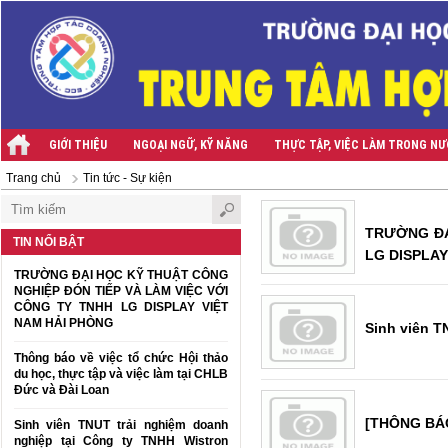
GIỚI THIỆU
NGOẠI NGỮ, KỸ NĂNG
THỰC TẬP, VIỆC LÀM TRONG N
Trang chủ
Tin tức - Sự kiện
TRƯỜNG ĐẠ
TIN NỔI BẬT
LG DISPLAY
TRƯỜNG ĐẠI HỌC KỸ THUẬT CÔNG
NGHIỆP ĐÓN TIẾP VÀ LÀM VIỆC VỚI
CÔNG TY TNHH LG DISPLAY VIỆT
NAM HẢI PHÒNG
Sinh viên T
Thông báo về việc tổ chức Hội thảo
du học, thực tập và việc làm tại CHLB
Đức và Đài Loan
[THÔNG BÁO]
Sinh viên TNUT trải nghiệm doanh
nghiệp tại Công ty TNHH Wistron